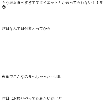
もう最近食べすぎててダイエットとか言ってられない！！笑
🙄
昨日なんて日付変わってから
夜食でこんなの食べちゃった〰️🤦🏻‍♀️
昨日はお祭りやってたみたいだけど