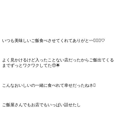
いつも美味しいご飯食べさせてくれてありがと〰️🤦🏻‍♀️🤍
よく見かけるけど入ったことない店だったからご飯出てくる
までずっとワクワクしてた🥺🌟
こんなおいしいの一緒に食べれて幸せだったねネ🫪
ご飯屋さんでもお店でもいっぱい話せたし