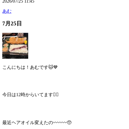
2026/07/25 11:45
あむ
7月25日
こんにちは！あむです🐱💙
今日は12時からいてます❤️‍🔥
最近ヘアオイル変えたの〰️〰️〰️🥺