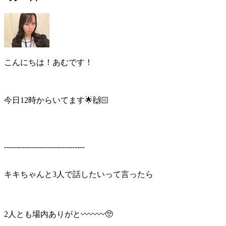
こんにちは！あむです！
今日12時からいてます🌟🙌🏻
--------------------------------
キキちゃんと3人で話したいって言ったら
2人とも場内ありがと〰️〰️〰️🥺