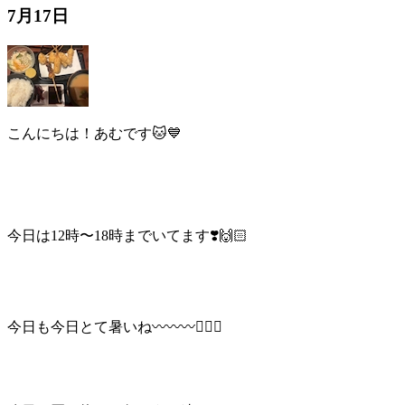
7月17日
こんにちは！あむです🐱💙
今日は12時〜18時までいてます❣️🙌🏻
今日も今日とて暑いね〰️〰️〰️🤦🏻‍♀️