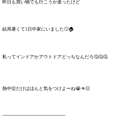
昨日も買い物でも行こうか迷ったけど
結局暑くて1日中家にいました🙄🏠
私ってインドアかアウトドアどっちなんだろ🤔🤔🤔
熱中症だけはほんと気をつけよーね😭👊🏻
--------------------------------------------