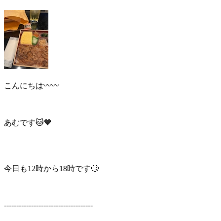
こんにちは〰️〰️
あむです🐱💙
今日も12時から18時です🙄
------------------------------------