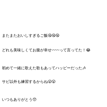
またまたおいしすぎるご飯🤤🤤🤤
どれも美味しくてお腹が幸せ〰️〰️って言ってた！😂
初めて一緒に歌えた歌もあってハッピーだった🎶
サビ以外も練習するからね😤😤
いつもありがとう🥺