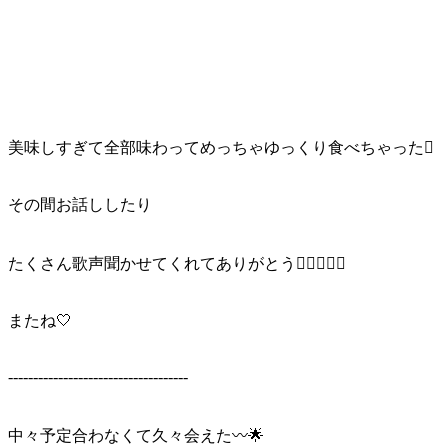
美味しすぎて全部味わってめっちゃゆっくり食べちゃった🫪
その間お話ししたり
たくさん歌声聞かせてくれてありがとう❤️‍🔥🤦🏻‍♀️
またね🤍
------------------------------------
中々予定合わなくて久々会えた〰️🌟