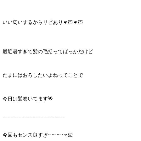
いい匂いするからリピあり👊🏻👊🏻
最近暑すぎて髪の毛括ってばっかだけど
たまにはおろしたいよねってことで
今日は髪巻いてます🌟
---------------------------------------
今回もセンス良すぎ〰️〰️〰️👊🏻