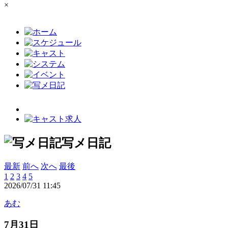
×
写メ日記
最新
前へ
次へ
最後
1
2
3
4
5
2026/07/31 11:45
あむ
7月31日