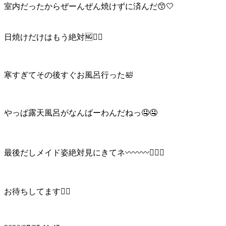
室内だったからぜーんぜん焼けずに済んだ😙🤍
日焼けだけはもう絶対🆖🙅‍♀️
寒すぎてその後すぐお風呂行った🛀
やっぱ露天風呂がなんばーわんだねっ🤤🤤
最後だしメイド姿絶対見にきてネ〰️〰️〰️🧏🏻‍♀️
お待ちしてます❤️‍🔥