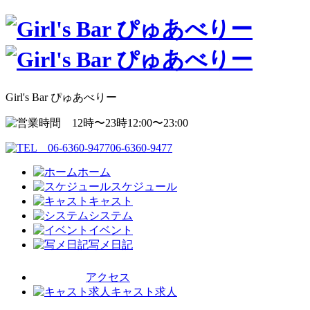
Girl's Bar ぴゅあべりー
12:00〜23:00
06-6360-9477
ホーム
スケジュール
キャスト
システム
イベント
写メ日記
アクセス
キャスト求人