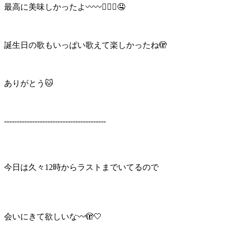
最高に美味しかったよ〰️〰️🤦🏻‍♀️🤤
誕生日の歌もいっぱい歌えて楽しかったね🫣
ありがとう🐱
----------------------------------------
今日は久々12時からラストまでいてるので
会いにきて欲しいな〰️🫣🤍