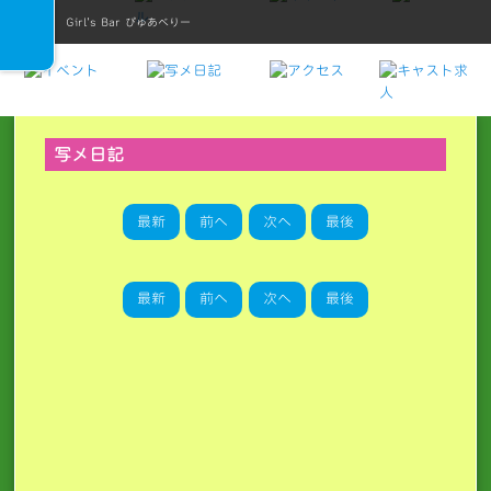
Girl's Bar ぴゅあべりー
写メ日記
最新
前へ
次へ
最後
最新
前へ
次へ
最後