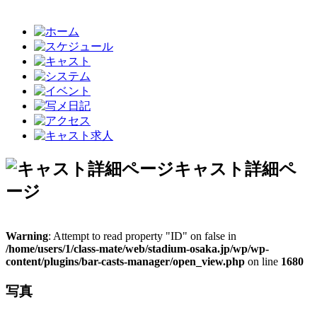
キャスト詳細ペ
ージ
Warning
: Attempt to read property "ID" on false in
/home/users/1/class-mate/web/stadium-osaka.jp/wp/wp-
content/plugins/bar-casts-manager/open_view.php
on line
1680
写真